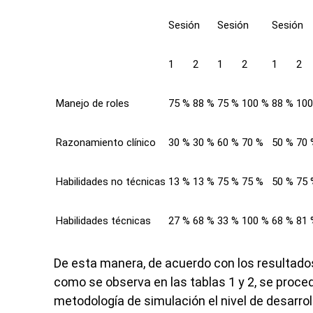
Sesión
Sesión
Sesión
1
2
1
2
1
2
Manejo de roles
75 %
88 %
75 %
100 %
88 %
100
Razonamiento clínico
30 %
30 %
60 %
70 %
50 %
70 
Habilidades no técnicas
13 %
13 %
75 %
75 %
50 %
75 
Habilidades técnicas
27 %
68 %
33 %
100 %
68 %
81 
De esta manera, de acuerdo con los resultados 
como se observa en las tablas 1 y 2, se proced
metodología de simulación el nivel de desarroll