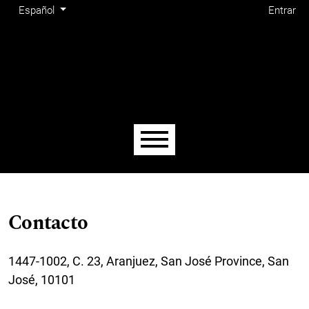
Menú de administración
Ir al menú de navegación principal
Ir al contenido principal
Ir al pie de página del sitio
Cambiar el idioma. El actual es:
Español
Entrar
Menú principal
Contacto
1447-1002, C. 23, Aranjuez, San José Province, San
José, 10101