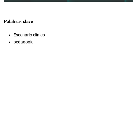
Palabras clave
Escenario clínico
pedagogía
cuidados paliativos
adulto mayor
atención farmacéutica
Aviso de derechos de autor/a