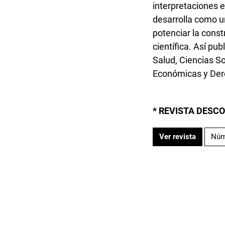
interpretaciones 
desarrolla como u
potenciar la cons
científica. Así pu
Salud, Ciencias So
Económicas y Der
* REVISTA DESC
Ver revista
Núm