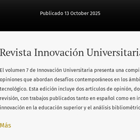
Publicado 13 October 2025
Revista Innovación Universitari
El volumen 7 de Innovación Universitaria presenta una compil
opiniones que abordan desafíos contemporáneos en los ámbito
tecnológico. Esta edición incluye dos artículos de opinión, dos
revisión, con trabajos publicados tanto en español como en i
innovación en la educación superior y el análisis bibliométric
campo de las Relaciones Internacionales, hasta problemátic
Más
los derechos de las personas defensoras de los derechos h
enfoques inter y multidisciplinarios para enfrentar los retos 