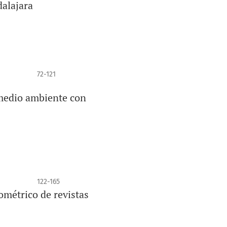
dalajara
72-121
l medio ambiente con
122-165
ométrico de revistas