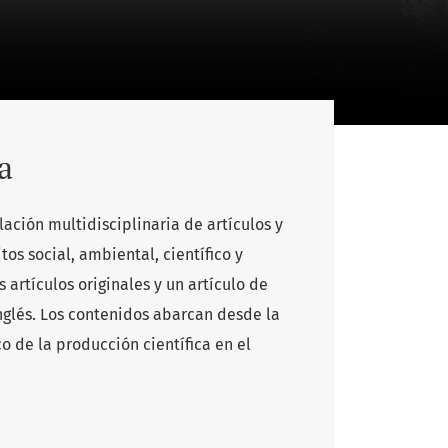
a
ación multidisciplinaria de artículos y
s social, ambiental, científico y
 artículos originales y un artículo de
nglés. Los contenidos abarcan desde la
o de la producción científica en el
as socioambientales relacionadas con
umanos ambientales, promoviendo
globales actuales.