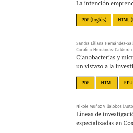
La intención emprend
PDF (Inglés)
HTML (
Sandra Liliana Hernández-Sal
Carolina Hernández Calderón ,
Cianobacterias y micr
un vistazo a la inves
PDF
HTML
EPU
Nikole Muñoz Villalobos (Auto
Líneas de investigaci
especializadas en Co