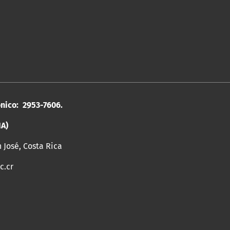
ónico: 2953-7606.
IA)
n José, Costa Rica
c.cr