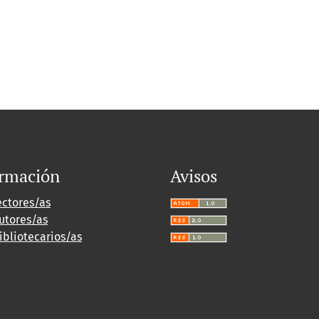
ormación
Avisos
ectores/as
utores/as
ibliotecarios/as