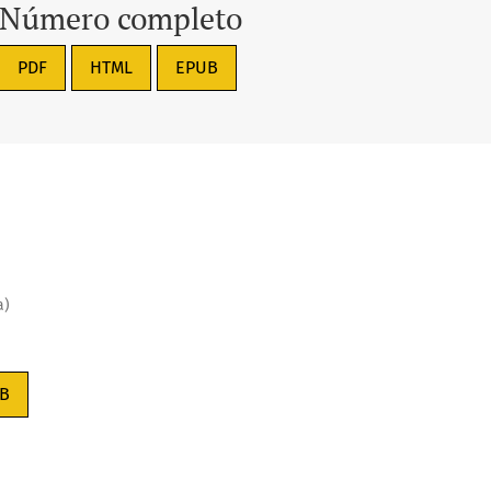
Número completo
PDF
HTML
EPUB
a)
B