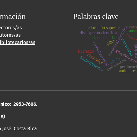
ormación
Palabras clave
visibilidad científica
corr
ectores/as
educación superior
ansio
divulgación científica
utores/as
innova
cianobacterias
universidad
ddha
ibliotecarios/as
calidad editorial
curríc
geografía pol
liderazgo
microalga
biofertilizantes
ods 16
bibliometría
pertinenc
antidepres
ónico: 2953-7606.
IA)
n José, Costa Rica