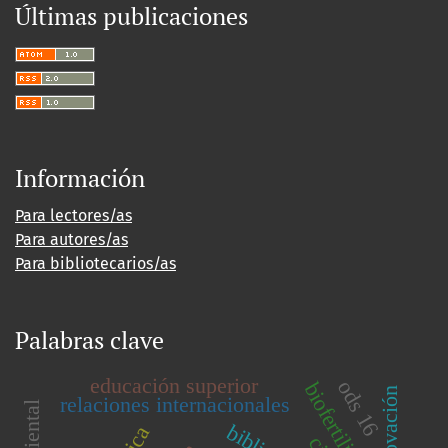
Últimas publicaciones
Información
Para lectores/as
Para autores/as
Para bibliotecarios/as
Palabras clave
educación superior
ods 16
biofertilizantes
innovación
relaciones internacionales